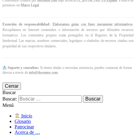
Contenidos creados por
docentos.com
bajo licencia
CC BY-NC-ND 3.0 España
. Política de
permisos en
Marco Legal
.
Exención de responsabilidad:
Elaboramos guías con fines meramente informativos
.
Recopilamos en Internet contenidos e información de terceros que difunden recursos
formativos. Los contenidos propios están protegidos en el Registro de la Propiedad
Intelectual. Las marcas, nombres comerciales, logotipos o símbolos de terceros citados son
propiedad de sus respectivos titulares.
Soporte y consultas:
Si tienes dudas o necesitas asistencia, puedes contactar de forma
directa a través de
info@docentos.com
.
Cerrar
Buscar
Buscar:
Menú
Inicio
Glosario
Patrocinar
Acerca de …