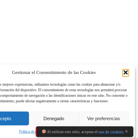
Gestionar el Consentimiento de las Cookies
as mejores experiencias, utilizamos tecnologías como las cookies para almacenar y/o
nformación del dispositivo. El consentimiento de estas tecnologías nos permitirá procesar
comportamiento de navegación o las identificaciones únicas en este sitio. No consentir o
entimiento, puede afectar negativamente a ciertas características y funciones.
cepto
Denegado
Ver preferencias
Política de cookies
Política de uso
Política de uso
✕
Al utilizar este sitio, aceptas el
uso de cookies
.