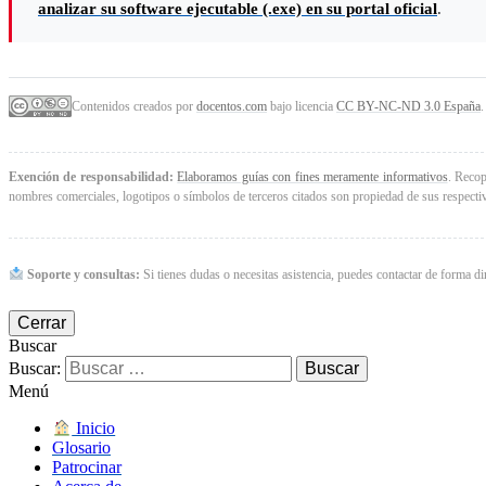
analizar su software ejecutable (.exe) en su portal oficial
.
Contenidos creados por
docentos.com
bajo licencia
CC BY-NC-ND 3.0 España
.
Exención de responsabilidad:
Elaboramos guías con fines meramente informativos
. Recop
nombres comerciales, logotipos o símbolos de terceros citados son propiedad de sus respectivo
Soporte y consultas:
Si tienes dudas o necesitas asistencia, puedes contactar de forma di
Cerrar
Buscar
Buscar:
Menú
Inicio
Glosario
Patrocinar