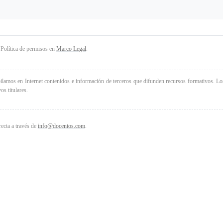
 Política de permisos en
Marco Legal
.
ilamos en Internet contenidos e información de terceros que difunden recursos formativos. Los
s titulares.
recta a través de
info@docentos.com
.