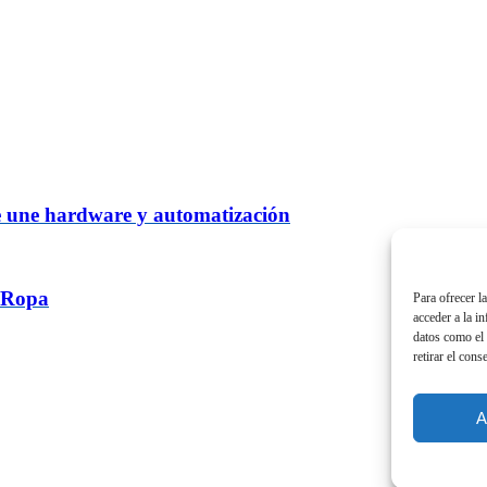
e une hardware y automatización
u Ropa
Para ofrecer l
acceder a la i
datos como el 
retirar el cons
A